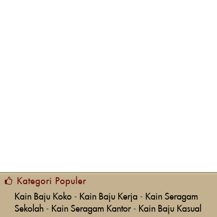
Kategori Populer
Kain Baju Koko
-
Kain Baju Kerja
-
Kain Seragam
Sekolah
-
Kain Seragam Kantor
-
Kain Baju Kasual