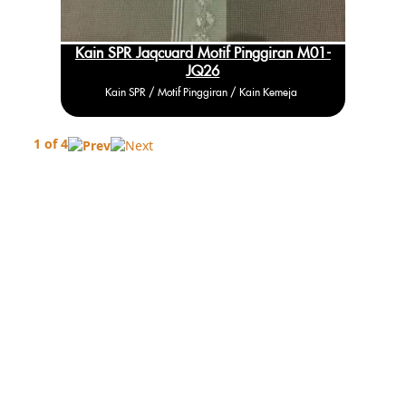
Kain SPR Jaqcuard Motif Pinggiran M01-
JQ26
Kain SPR / Motif Pinggiran / Kain Kemeja
1 of 4