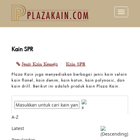
Toggle
navigation
Kain SPR
Jenis Kain Kemeja
Kain SPR
Plaza Kain juga menyediakan berbagai jenis kain selain
kain flanel, kain denim, kain katun, kain polynosic, dan
kain drill. Berikut ini adalah produk kain Plaza Kain.
A-Z
Latest
Popularitas