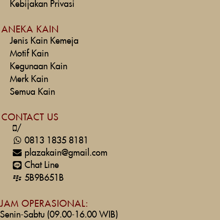
Kebijakan Privasi
ANEKA KAIN
Jenis Kain Kemeja
Motif Kain
Kegunaan Kain
Merk Kain
Semua Kain
CONTACT US
/
0813 1835 8181
plazakain@gmail.com
Chat Line
5B9B651B
JAM OPERASIONAL:
Senin-Sabtu (09.00-16.00 WIB)