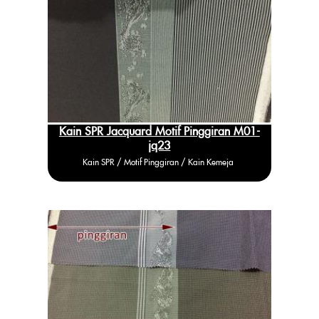
Kain SPR Jacquard Motif Pinggiran M01-
jq23
Kain SPR / Motif Pinggiran / Kain Kemeja