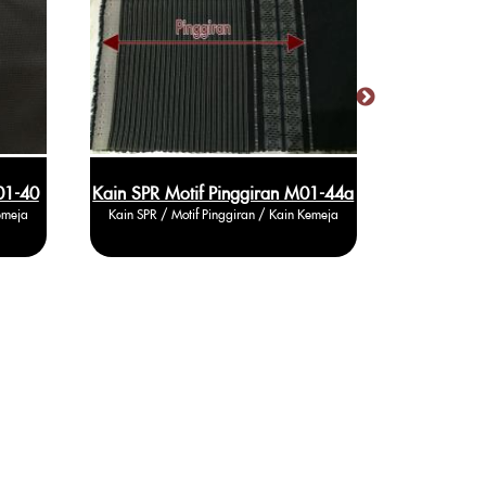
01-40
Kain SPR Motif Pinggiran M01-44a
Kain SP
emeja
Kain SPR / Motif Pinggiran / Kain Kemeja
Kain SPR / 