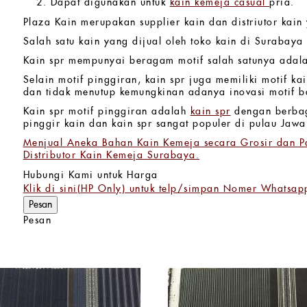
Dapat digunakan untuk
kain kemeja casual
pria.
Plaza Kain merupakan supplier kain dan distriutor kai
Salah satu kain yang dijual oleh toko kain di Surabaya 
Kain spr mempunyai beragam motif salah satunya ada
Selain motif pinggiran, kain spr juga memiliki motif ka
dan tidak menutup kemungkinan adanya inovasi motif b
Kain spr motif pinggiran adalah
kain spr
dengan berbag
pinggir kain dan kain spr sangat populer di pulau Jawa
Menjual Aneka Bahan Kain Kemeja secara Grosir dan Pa
Distributor Kain Kemeja Surabaya.
Hubungi Kami untuk Harga
Klik di sini(HP Only) untuk telp/simpan Nomer Whatsap
Pesan