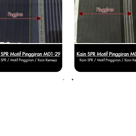
 SPR Motif Pinggiran M01-29
Kain SPR Motif Pinggiran M
 SPR / Motif Pinggiran / Kain Kemeja
Kain SPR / Motif Pinggiran / Kain K