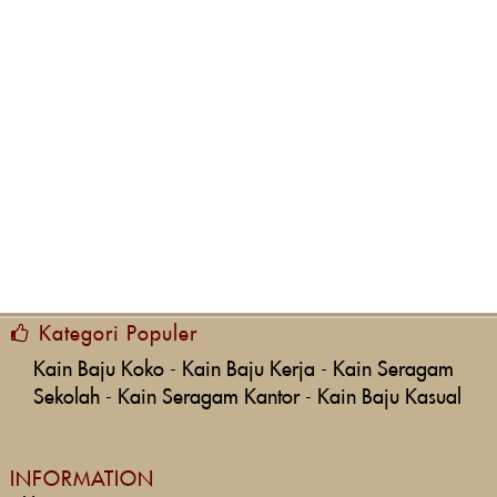
Kategori Populer
Kain Baju Koko
-
Kain Baju Kerja
-
Kain Seragam
Sekolah
-
Kain Seragam Kantor
-
Kain Baju Kasual
INFORMATION