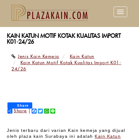
Toggle
navigation
KAIN KATUN MOTIF KOTAK KUALITAS IMPORT
K01-24/26
Jenis Kain Kemeja
Kain Katun
Kain Katun Motif Kotak Kualitas Import K01-
24/26
Share
Share
Facebook
Twitter
WhatsApp
Line
Jenis terbaru dari varian Kain kemeja yang dijual
oleh plaza kain Surabaya ini adalah
Kain Katun