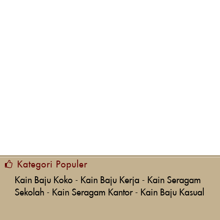
Kategori Populer
Kain Baju Koko
-
Kain Baju Kerja
-
Kain Seragam
Sekolah
-
Kain Seragam Kantor
-
Kain Baju Kasual