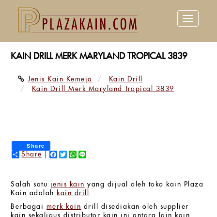
Toggle
navigation
KAIN DRILL MERK MARYLAND TROPICAL 3839
Jenis Kain Kemeja
Kain Drill
Kain Drill Merk Maryland Tropical 3839
Share
Share
Facebook
Twitter
WhatsApp
Line
Salah satu
jenis kain
yang dijual oleh toko kain Plaza
Kain adalah
kain drill
.
Berbagai
merk kain
drill disediakan oleh supplier
kain sekaligus distributor kain ini antara lain kain