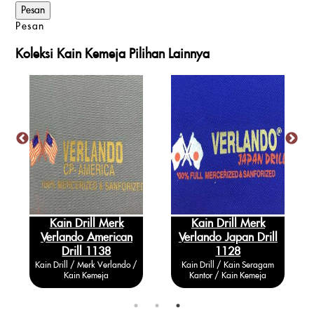
Pesan
Koleksi Kain Kemeja Pilihan Lainnya
Kain Drill Merk
Kain Drill Merk
Verlando American
Verlando Japan Drill
Drill 1138
1128
Kain Drill / Merk Verlando /
Kain Drill / Kain Seragam
Kain Kemeja
Kantor / Kain Kemeja