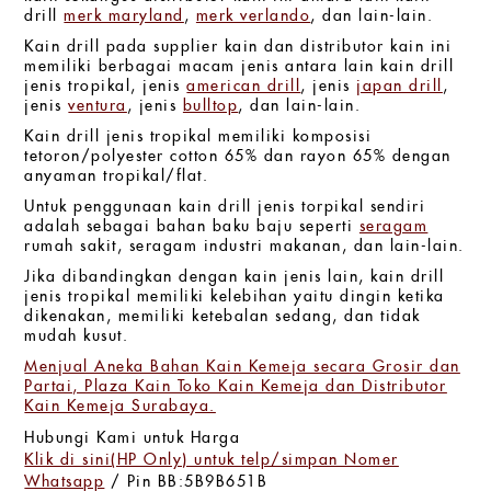
drill
merk maryland
,
merk verlando
, dan lain-lain.
Kain drill pada supplier kain dan distributor kain ini
memiliki berbagai macam jenis antara lain kain drill
jenis
tropikal, jenis
american drill
, jenis
japan drill
,
jenis
ventura
, jenis
bulltop
, dan lain-lain.
Kain drill jenis tropikal memiliki komposisi
tetoron/polyester cotton 65% dan rayon 65% dengan
anyaman tropikal/flat.
Untuk penggunaan kain drill jenis torpikal sendiri
adalah sebagai bahan baku baju seperti
seragam
rumah sakit, seragam industri makanan, dan lain-lain.
Jika dibandingkan dengan kain jenis lain, kain drill
jenis tropikal memiliki kelebihan yaitu dingin ketika
dikenakan, memiliki ketebalan sedang, dan tidak
mudah kusut.
Menjual Aneka Bahan Kain Kemeja secara Grosir dan
Partai, Plaza Kain Toko Kain Kemeja dan Distributor
Kain Kemeja Surabaya.
Hubungi Kami untuk Harga
Klik di sini(HP Only) untuk telp/simpan Nomer
Whatsapp
/ Pin BB:5B9B651B