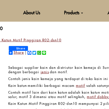
About Us
Products
0
 Katun Motif Pinggiran R02-dsn10
Share
Share
Facebook
Twitter
WhatsApp
Line
Sebagai supplier kain dan distriutor kain kemeja di Su
dengan berbagai
jenis
dan motif.
Contoh jenis kain kemeja yang terdapat di toko kain in
Kain katun memiliki berbagai macam
motif
salah satuny
Contoh motif lain dari kain katun adalah kain katun motif
salur, motif 3 dimensi atau motif selingkuh,
motif dobby
Kain Katun Motif Pinggiran R02-dsn10 mempunyai 2 pili