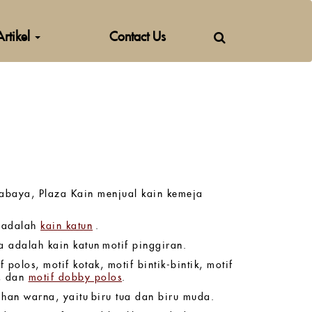
Artikel
Contact Us
rabaya, Plaza Kain menjual kain kemeja
i adalah
kain katun
.
a adalah kain katun motif pinggiran.
 polos, motif kotak, motif bintik-bintik, motif
, dan
motif dobby polos
.
han warna, yaitu biru tua dan biru muda.