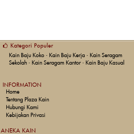
Kategori Populer
Kain Baju Koko
-
Kain Baju Kerja
-
Kain Seragam
Sekolah
-
Kain Seragam Kantor
-
Kain Baju Kasual
INFORMATION
Home
Tentang Plaza Kain
Hubungi Kami
Kebijakan Privasi
ANEKA KAIN