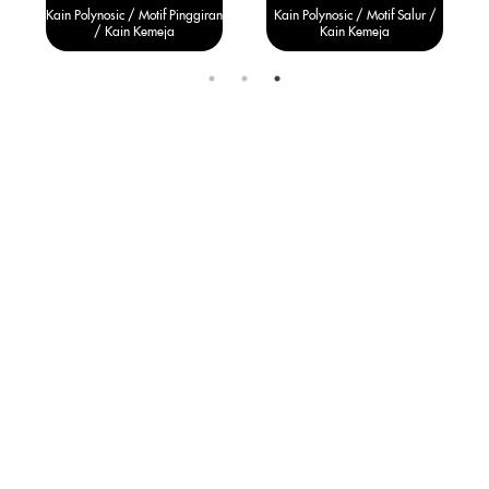
n
Kain Polynosic / Motif Pinggiran
Kain Polynosic / Motif Salur /
/ Kain Kemeja
Kain Kemeja