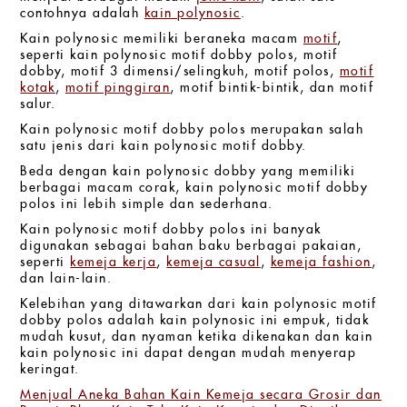
contohnya adalah
kain polynosic
.
Kain polynosic memiliki beraneka macam
motif
,
seperti kain polynosic motif dobby polos, motif
dobby, motif 3 dimensi/selingkuh, motif polos,
motif
kotak
,
motif pinggiran
, motif bintik-bintik, dan motif
salur.
Kain polynosic motif dobby polos merupakan salah
satu jenis dari kain polynosic motif dobby.
Beda dengan kain polynosic dobby yang memiliki
berbagai macam corak, kain polynosic motif dobby
polos ini lebih simple dan sederhana.
Kain polynosic motif dobby polos ini banyak
digunakan sebagai bahan baku berbagai pakaian,
seperti
kemeja kerja
,
kemeja casual
,
kemeja fashion
,
dan lain-lain.
Kelebihan yang ditawarkan dari kain polynosic motif
dobby polos adalah kain polynosic ini empuk, tidak
mudah kusut, dan nyaman ketika dikenakan dan kain
kain polynosic ini dapat dengan mudah menyerap
keringat.
Menjual Aneka Bahan Kain Kemeja secara Grosir dan