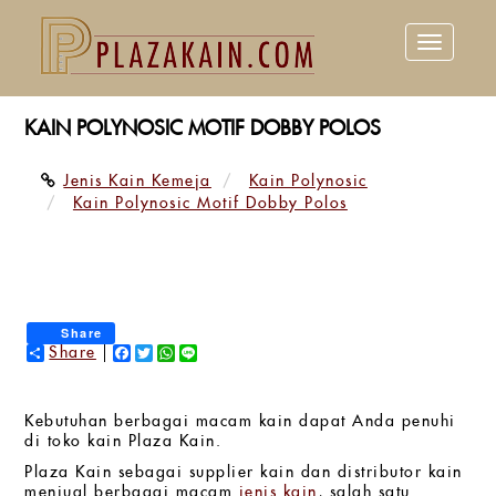
Toggle
navigation
KAIN POLYNOSIC MOTIF DOBBY POLOS
Jenis Kain Kemeja
Kain Polynosic
Kain Polynosic Motif Dobby Polos
Share
Share
Facebook
Twitter
WhatsApp
Line
Kebutuhan berbagai macam kain dapat Anda penuhi
di toko kain Plaza Kain.
Plaza Kain sebagai supplier kain dan distributor kain
menjual berbagai macam
jenis kain
, salah satu