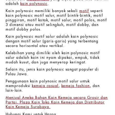
adalah
kain polynosic
.
Kain polynosic memiliki banyak sekali
motif
seperti
kain polynosic motif salur, motif bintik-bintik, motif
pinggiran, motif kotak, motif salur, motif polos, motif
3 dimensi atau motif selingkuh, motif dobby, dan
motif dobby polos.
Kain polynosic motif salur adalah kain polynosic
dengan motif salur (garis-garis) yang terbentang
secara horisontal atau vertikal.
Kelebihan yang dimiliki oleh kain polynosic motif
salur adalah kain ini nyam dipakai, empuk, tidak
mudah kusut, dan juga menyerap keringat.
Selain itu, jenis kain polynosic sangat populer di
Pulau Jawa.
Penggunaan kain polynosic motif salur untuk
memproduksi
kemeja casual
,
kemeja fashion
, dan
lain-lain.
Menjual Aneka Bahan Kain Kemeja secara Grosir dan
Partai, Plaza Kain Toko Kain Kemeja dan Distributor
Kain Kemeja Surabaya.
Hubungi Kami untuk Harga