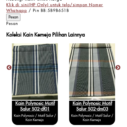
Klik di sini(HP Only) untuk telp/simpan Nomer
Whatsapp
/ Pin BB:5B9B651B
Pesan
Koleksi Kain Kemeja Pilihan Lainnya
Kain Polynosic Motif
Kain Polynosic Motif
Salur S02-df01
Salur S02-dm03
Kain Polynosic / Motif Salur /
Kain Polynosic / Motif Salur /
Kain Kemeja
Kain Kemeja