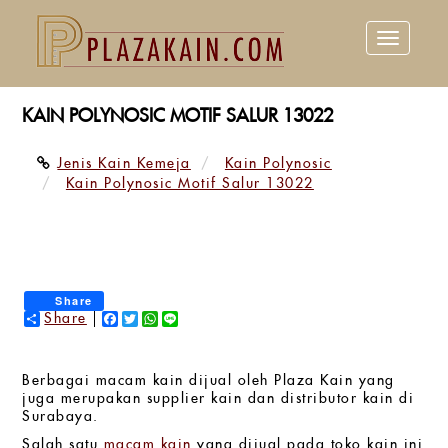
Toggle
navigation
KAIN POLYNOSIC MOTIF SALUR 13022
Jenis Kain Kemeja
Kain Polynosic
Kain Polynosic Motif Salur 13022
Share
Share
Facebook
Twitter
WhatsApp
Line
Berbagai macam kain dijual oleh Plaza Kain yang
juga merupakan supplier kain dan distributor kain di
Surabaya.
Salah satu
macam kain
yang dijual pada toko kain ini