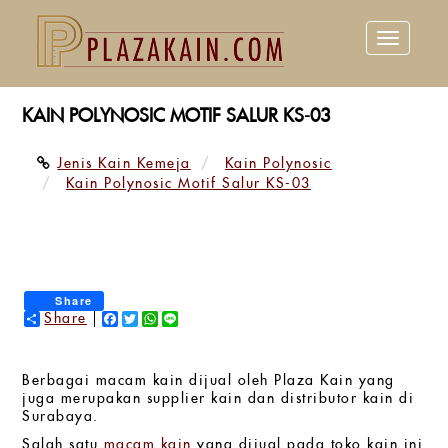
Toggle
navigation
KAIN POLYNOSIC MOTIF SALUR KS-03
Jenis Kain Kemeja
Kain Polynosic
Kain Polynosic Motif Salur KS-03
Share
Share
Facebook
Twitter
WhatsApp
Line
Berbagai macam kain dijual oleh Plaza Kain yang
juga merupakan supplier kain dan distributor kain di
Surabaya.
Salah satu
macam kain
yang dijual pada toko kain ini