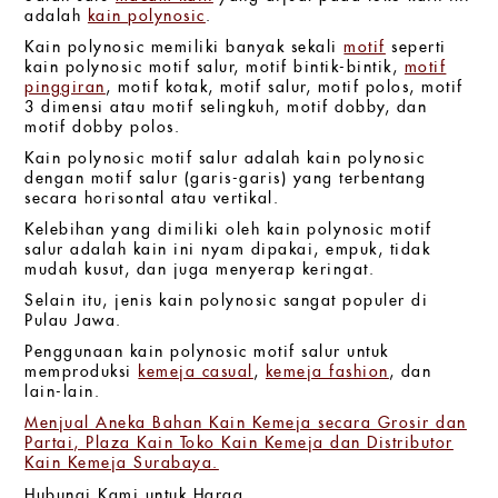
adalah
kain polynosic
.
Kain polynosic memiliki banyak sekali
motif
seperti
kain polynosic motif salur, motif bintik-bintik,
motif
pinggiran
, motif kotak, motif salur, motif polos, motif
3 dimensi atau motif selingkuh, motif dobby, dan
motif dobby polos.
Kain polynosic motif salur adalah kain polynosic
dengan motif salur (garis-garis) yang terbentang
secara horisontal atau vertikal.
Kelebihan yang dimiliki oleh kain polynosic motif
salur adalah kain ini nyam dipakai, empuk, tidak
mudah kusut, dan juga menyerap keringat.
Selain itu, jenis kain polynosic sangat populer di
Pulau Jawa.
Penggunaan kain polynosic motif salur untuk
memproduksi
kemeja casual
,
kemeja fashion
, dan
lain-lain.
Menjual Aneka Bahan Kain Kemeja secara Grosir dan
Partai, Plaza Kain Toko Kain Kemeja dan Distributor
Kain Kemeja Surabaya.
Hubungi Kami untuk Harga