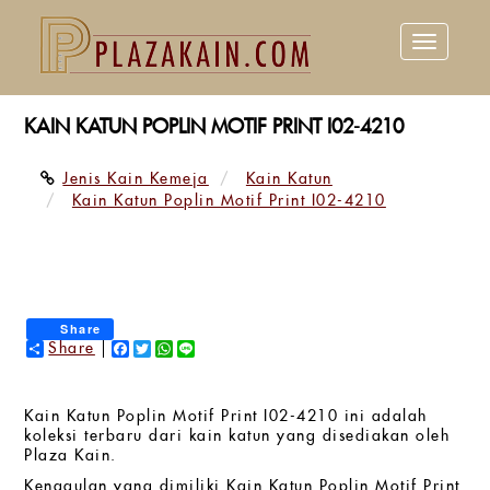
Toggle
navigation
KAIN KATUN POPLIN MOTIF PRINT I02-4210
Jenis Kain Kemeja
Kain Katun
Kain Katun Poplin Motif Print I02-4210
Share
Share
Facebook
Twitter
WhatsApp
Line
Kain Katun Poplin Motif Print I02-4210 ini adalah
koleksi terbaru dari kain katun yang disediakan oleh
Plaza Kain.
Kenggulan yang dimiliki Kain Katun Poplin Motif Print