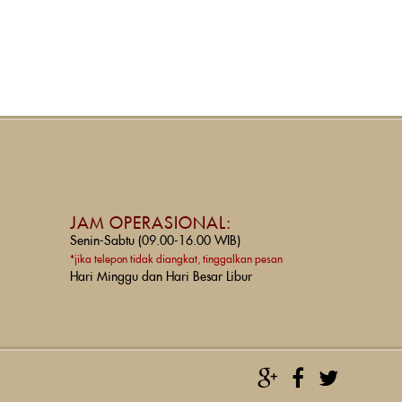
JAM OPERASIONAL:
Senin-Sabtu (09.00-16.00 WIB)
*jika telepon tidak diangkat, tinggalkan pesan
Hari Minggu dan Hari Besar Libur