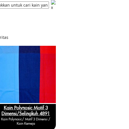
ritas
Kain Polynosic Motif 3
Dimensi/Selingkuh 4891
Kain Polynosic / Motif 3 Dimensi /
Kain Kemeja