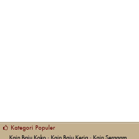
Kategori Populer
Kain Baju Koko
-
Kain Baju Kerja
-
Kain Seragam