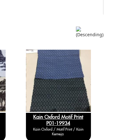
Kain Oxford Motif Print
P01-19934
Kain Oxford / Motif Print / Kain
Kemeja