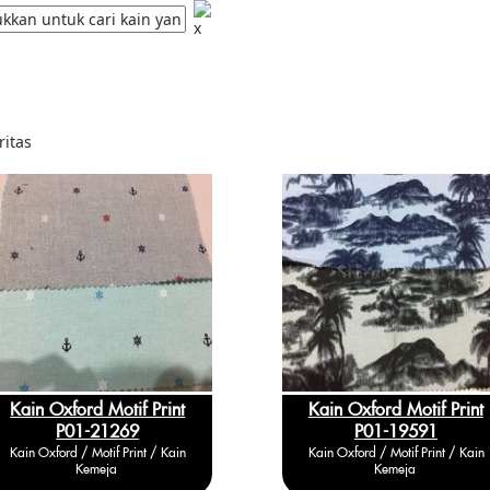
ritas
Kain Oxford Motif Print
Kain Oxford Motif Print
P01-21269
P01-19591
Kain Oxford / Motif Print / Kain
Kain Oxford / Motif Print / Kain
Kemeja
Kemeja