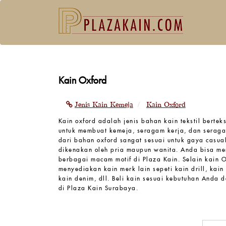
Kain Oxford
Jenis Kain Kemeja
Kain Oxford
Kain oxford adalah jenis bahan kain tekstil berte
untuk membuat kemeja, seragam kerja, dan seraga
dari bahan oxford sangat sesuai untuk gaya casua
dikenakan oleh pria maupun wanita. Anda bisa me
berbagai macam motif di Plaza Kain. Selain kain O
menyediakan kain merk lain sepeti kain drill, kain 
kain denim, dll. Beli kain sesuai kebutuhan Anda
di Plaza Kain Surabaya.