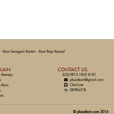
-
Kain Seragam Kantor
-
Kain Baju Kasual
KAIN
CONTACT US
/
0813 1835 8181
n Kemeja
plazakain@gmail.com
n
Chat Line
 Kain
5B9B651B
n
in
©
plazakain.com
2016