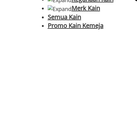
Merk Kain
Semua Kain
Promo Kain Kemeja