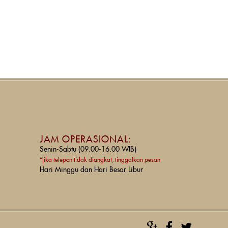
JAM OPERASIONAL:
Senin-Sabtu (09.00-16.00 WIB)
*jika telepon tidak diangkat, tinggalkan pesan
Hari Minggu dan Hari Besar Libur