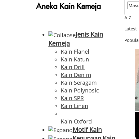
Aneka Kain Kemeja
A-Z
Latest
Jenis Kain
Popula
Kemeja
Kain Flanel
Kain Katun
Kain Drill
Kain Denim
Kain Seragam
Kain Polynosic
Kain SPR
Kain Linen
Kain Oxford
Motif Kain
Kegunaan Kain