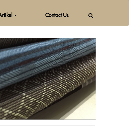
Artikel
Contact Us