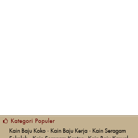
Kategori Populer
Kain Baju Koko
-
Kain Baju Kerja
-
Kain Seragam