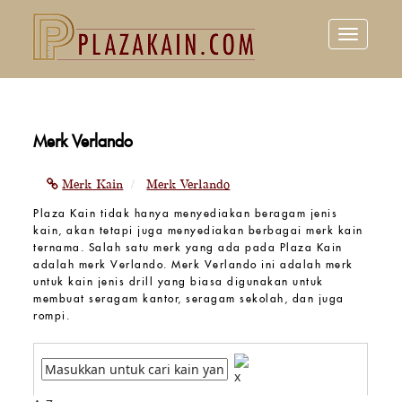
Toggle
navigation
Merk Verlando
Merk Kain
Merk Verlando
Plaza Kain tidak hanya menyediakan beragam jenis
kain, akan tetapi juga menyediakan berbagai merk kain
ternama. Salah satu merk yang ada pada Plaza Kain
adalah merk Verlando. Merk Verlando ini adalah merk
untuk kain jenis drill yang biasa digunakan untuk
membuat seragam kantor, seragam sekolah, dan juga
rompi.