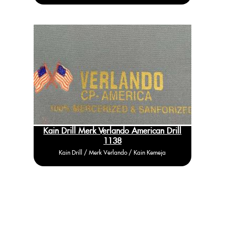
Kain Drill Merk Verlando American Drill
1138
Kain Drill / Merk Verlando / Kain Kemeja