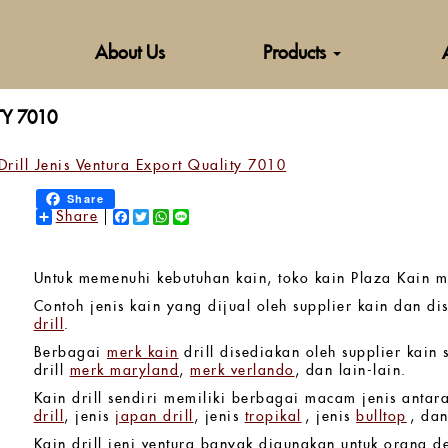
About Us
Products
TY 7010
Drill Jenis Ventura Export Quality 7010
Share
Share
Facebook
Twitter
WhatsApp
Line
Untuk memenuhi kebutuhan kain, toko kain Plaza Kain
Contoh jenis kain yang dijual oleh supplier kain dan di
drill
.
Berbagai
merk kain
drill disediakan oleh supplier kain s
drill
merk maryland
,
merk verlando
, dan lain-lain.
Kain drill sendiri memiliki berbagai macam jenis antara 
drill
, jenis
japan drill
, jenis
tropikal
, jenis
bulltop
, dan
Kain drill jeni ventura banyak digunakan untuk orang 