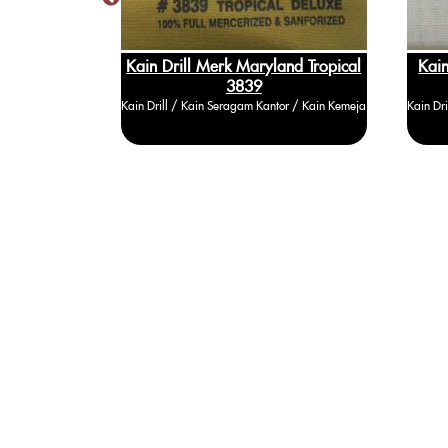
do American
Kain Drill Merk Maryland Tropical
Kain
3839
/ Kain Kemeja
Kain Drill / Kain Seragam Kantor / Kain Kemeja
Kain Dr