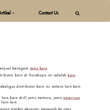
Artikel
Contact Us
 menjual beragam
jenis kain
.
stributor kain di Surabaya ini adalah
kain
ekaligus distributor kain ini antara lain kain
lain kain drill jenis ventura, jenis
american
 lain-lain.
dengan tingkat ekonomi menegah ke atas.