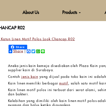
About Us
Products
CHANCAP R02
 Katun Linen Motif Polos Look Chancap R02
Share
Share
Facebook
Twitter
WhatsApp
Line
Aneka jenis kain kemeja disediakan oleh Plaza Kain yan
supplier kain di Surabaya.
Contoh
jenis kain
yang dijual pada toko kain ini adala
Kain linen memiliki berbagai
motif
, salah satu motif ka
Kain linen motif polos ini terbuat dari serat alami, seh
dan bakteri.
Kelebihan yang dimiliki oleh kain linen motif polos adal
nyaman dan halus ketika digunakan.