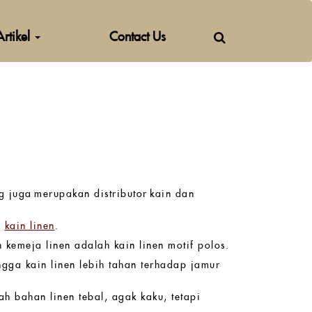
Artikel
Contact Us
g juga merupakan distributor kain dan
h
kain linen
.
in kemeja linen adalah kain linen motif polos.
ingga kain linen lebih tahan terhadap jamur
ah bahan linen tebal, agak kaku, tetapi