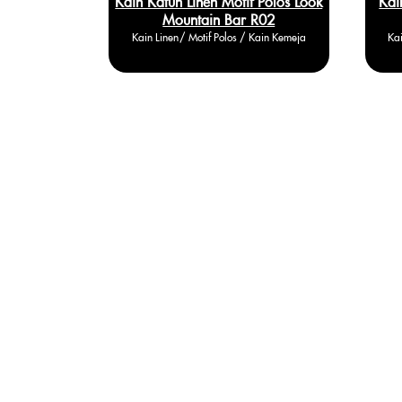
giran R02-
Kain Katun Linen Motif Polos Look
Kai
Mountain Bar R02
/ Kain Kemeja
Kain Linen / Motif Polos / Kain Kemeja
Kai