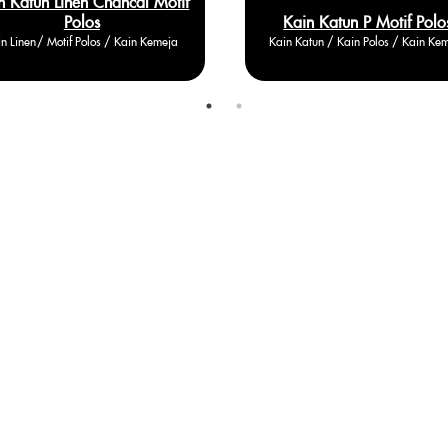
n Katun Linen Chancal Motif
Polos
Kain Katun P Motif Polo
n Linen / Motif Polos / Kain Kemeja
Kain Katun / Kain Polos / Kain Ke