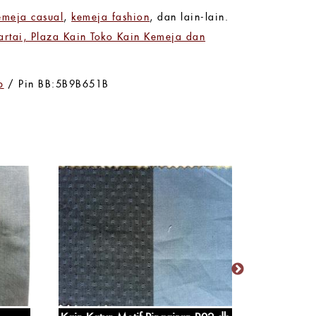
emeja casual
,
kemeja fashion
, dan lain-lain.
rtai, Plaza Kain Toko Kain Kemeja dan
p
/ Pin BB:5B9B651B